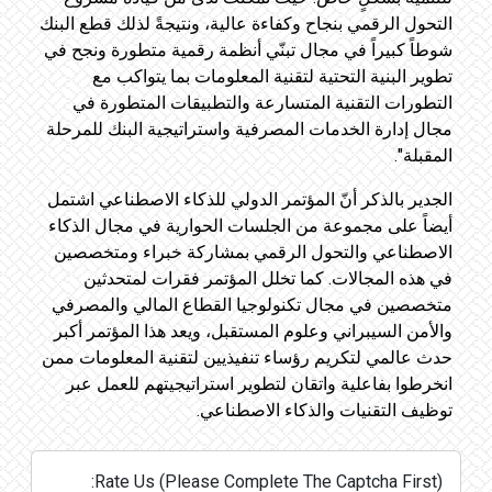
التحول الرقمي بنجاح وكفاءة عالية، ونتيجةً لذلك قطع البنك
شوطاً كبيراً في مجال تبنّي أنظمة رقمية متطورة ونجح في
تطوير البنية التحتية لتقنية المعلومات بما يتواكب مع
التطورات التقنية المتسارعة والتطبيقات المتطورة في
مجال إدارة الخدمات المصرفية واستراتيجية البنك للمرحلة
المقبلة".
الجدير بالذكر أنّ المؤتمر الدولي للذكاء الاصطناعي اشتمل
أيضاً على مجموعة من الجلسات الحوارية في مجال الذكاء
الاصطناعي والتحول الرقمي بمشاركة خبراء ومتخصصين
في هذه المجالات. كما تخلل المؤتمر فقرات لمتحدثين
متخصصين في مجال تكنولوجيا القطاع المالي والمصرفي
والأمن السيبراني وعلوم المستقبل، ويعد هذا المؤتمر أكبر
حدث عالمي لتكريم رؤساء تنفيذيين لتقنية المعلومات ممن
انخرطوا بفاعلية واتقان لتطوير استراتيجيتهم للعمل عبر
توظيف التقنيات والذكاء الاصطناعي.
Rate Us (Please Complete The Captcha First):