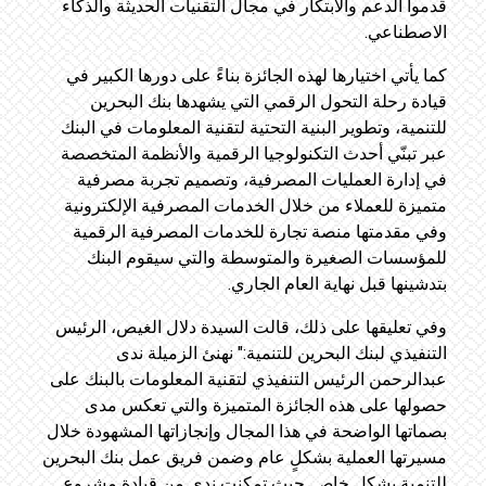
قدموا الدعم والابتكار في مجال التقنيات الحديثة والذكاء
الاصطناعي.
كما يأتي اختيارها لهذه الجائزة بناءً على دورها الكبير في
قيادة رحلة التحول الرقمي التي يشهدها بنك البحرين
للتنمية، وتطوير البنية التحتية لتقنية المعلومات في البنك
عبر تبنّي أحدث التكنولوجيا الرقمية والأنظمة المتخصصة
في إدارة العمليات المصرفية، وتصميم تجربة مصرفية
متميزة للعملاء من خلال الخدمات المصرفية الإلكترونية
وفي مقدمتها منصة تجارة للخدمات المصرفية الرقمية
للمؤسسات الصغيرة والمتوسطة والتي سيقوم البنك
بتدشينها قبل نهاية العام الجاري.
وفي تعليقها على ذلك، قالت السيدة دلال الغيص، الرئيس
التنفيذي لبنك البحرين للتنمية:" نهنئ الزميلة ندى
عبدالرحمن الرئيس التنفيذي لتقنية المعلومات بالبنك على
حصولها على هذه الجائزة المتميزة والتي تعكس مدى
بصماتها الواضحة في هذا المجال وإنجازاتها المشهودة خلال
مسيرتها العملية بشكلٍ عام وضمن فريق عمل بنك البحرين
للتنمية بشكلٍ خاص. حيث تمكنت ندى من قيادة مشروع